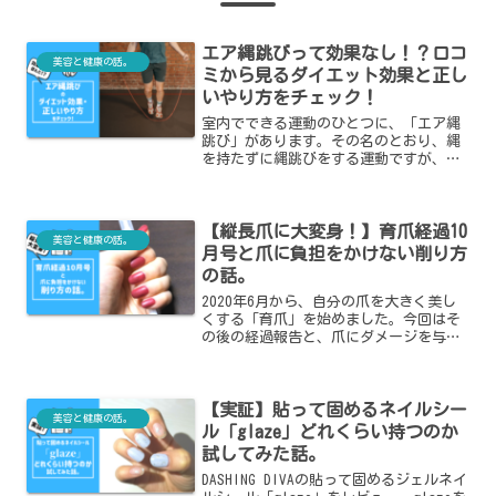
エア縄跳びって効果なし！？口コ
美容と健康の話。
ミから見るダイエット効果と正し
いやり方をチェック！
室内でできる運動のひとつに、「エア縄
跳び」があります。その名のとおり、縄
を持たずに縄跳びをする運動ですが、エ
ア縄跳びについて口コミを調べると、
「効果あり！」という人もいれば「効果
なし！」という人も。この記事では、口
【縦長爪に大変身！】育爪経過10
コミからエア縄跳びの効果が出ない原因
美容と健康の話。
を調査し、正しいエア縄跳びのやり方や
月号と爪に負担をかけない削り方
その効果を紹介します。
の話。
2020年6月から、自分の爪を大きく美し
くする「育爪」を始めました。今回はそ
の後の経過報告と、爪にダメージを与え
ない削り方をご紹介します。
【実証】貼って固めるネイルシー
美容と健康の話。
ル「glaze」どれくらい持つのか
試してみた話。
DASHING DIVAの貼って固めるジェルネイ