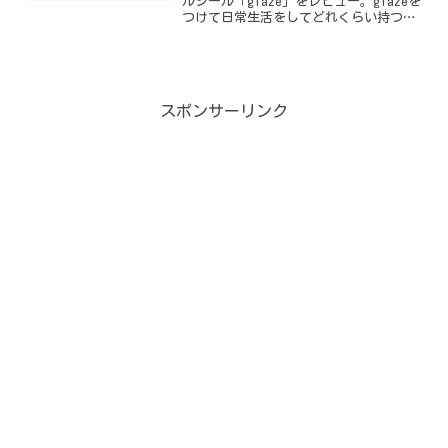
ルシール「glaze」をレビュー。glazeを
つけて日常生活をしてどれくらい持つの
か、耐久チャレンジを実施しました！
スポンサーリンク