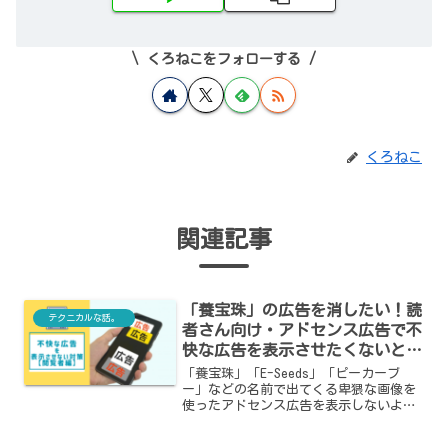
くろねこをフォローする
くろねこ
関連記事
「養宝珠」の広告を消したい！読
テクニカルな話。
者さん向け・アドセンス広告で不
快な広告を表示させたくないとき
の対策
「養宝珠」「E-Seeds」「ピーカーブ
ー」などの名前で出てくる卑猥な画像を
使ったアドセンス広告を表示しないよ
う、サイト閲覧者側でできる対策をまと
めています。