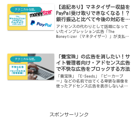
【追記あり】マネタイザー収益を
テクニカルな話。
PayPal受け取りできなくなる！？
銀行振込と比べて今後の対応を決
めた話。【The Moneytizer】
アドセンスの代わりとして話題になって
いたインプレッション広告「The
Moneytizer（マネタイザー）」が支払い
可能金額まで収益到達！しかし、設定し
ていたPayPalへの振り込みができなくな
るとの連絡が……！？
「養宝珠」の広告を消したい！サ
テクニカルな話。
イト管理者向け・アドセンス広告
で不快な広告をブロックする方法
「養宝珠」「E-Seeds」「ピーカーブ
ー」などの名前で出てくる卑猥な画像を
使ったアドセンス広告を表示しないよ
う、サイト管理者側でできる対策をまと
めています。
スポンサーリンク