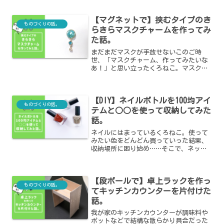
【マグネットで】挟むタイプのき
ものづくりの話。
らきらマスクチャームを作ってみ
た話。
まだまだマスクが手放せないこのご時
世、「マスクチャーム、作ってみたいな
あ！」と思い立ったくろねこ。マスクの
ゴムに通すタイプ、マスクの上に引っ掛
けるタイプとさまざまありますが、今回
はマグネットでマスクを挟むタイプのマ
【DIY】ネイルボトルを100均アイ
スクチャームを作ってみました。
ものづくりの話。
テムと○○を使って収納してみた
話。
ネイルにはまっているくろねこ。使って
みたい色をどんどん買っていった結果、
収納場所に困り始め……そこで、ネット
で見かけたアイデアをもとに、ネイルボ
トルの収納に挑戦してみました！
【段ボールで】卓上ラックを作っ
ものづくりの話。
てキッチンカウンターを片付けた
話。
我が家のキッチンカウンターが調味料や
ポットなどで結構な散らかり具合だった