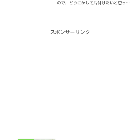
ので、どうにかして片付けたいと思って
いたくろねこ。カウンターの上に置けそ
うな卓上ラック……自分で作れないか
な？ ということで、卓上ラックのDIY
に挑戦しました！
スポンサーリンク