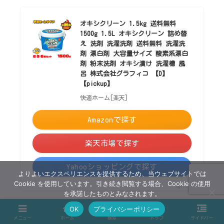
オキシクリーン 1.5kg 送料無料
1500g 1.5L オキシクリーン 詰め替
え 洗剤 洗濯洗剤 送料無料 洗濯洗
剤 漂白剤 大容量サイズ 酸素系漂白
剤 粉末洗剤 オキシ漬け 洗濯槽 風
呂 株式会社グラフィコ 【D】
【pickup】
快適ホーム[楽天]
Amazonで探す
楽天市場で探す
Yahooショッピングで探す
よりよいエクスペリエンスを提供するため、当ウェブサイトでは
Cookie を使用しています。引き続き閲覧する場合、Cookie の使用
ポチップ
を承諾したものとみなされます。
OK
プライバシーポリシー
メニュー
ホーム
検索
トップ
サイドバー
最後までお読みいただきありがとうございましたm(_ _)m