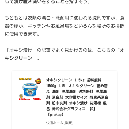
して漬け置き洗いをすること
を指すそう。
もともとは衣類の漂白・除菌用に使われる洗剤ですが、食
器のほか、キッチンやお風呂場などいろんな場所のお掃除
に使用できます。
「オキシ漬け」の記事でよく見かけるのは、こちらの「
オ
キシクリーン
」。
オキシクリーン 1.5kg 送料無料
1500g 1.5L オキシクリーン 詰め替
え 洗剤 洗濯洗剤 送料無料 洗濯洗
剤 漂白剤 大容量サイズ 酸素系漂白
剤 粉末洗剤 オキシ漬け 洗濯槽 風
呂 株式会社グラフィコ 【D】
【pickup】
快適ホーム[楽天]