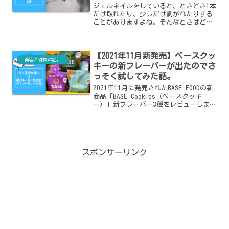
応急処置まとめ
ジェルネイルをしていると、ときどき1本
だけ取れたり、少しだけ剥がれたりする
ことがありますよね。そんなときはどう
すればいいのでしょうか？この記事で
は、「ジェルネイルが剥がれたときの対
処法」や、「剥がれたジェルネイルをく
【2021年11月新発売】ベースクッ
っつけられるか？」「剥がれそうなとき
美容と健康の話。
の応急処置は？」など、ジェルネイルの
キーの新フレーバーが出たのでさ
お悩みについてまとめました。
っそく試してみた話。
2021年11月に発売されたBASE FOODの新
商品「BASE Cookies（ベースクッキ
ー）」新フレーバー3種をレビューしま
す。第1弾のBASE Cookiesと比べて味や
食感はどう変わったか、気になる方はチ
ェックしてみてください。
スポンサーリンク