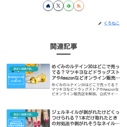
くろねこ
関連記事
めぐみのルテイン30はどこで売っ
美容と健康の話。
てる？マツキヨなどドラッグスト
アやAmazonなどオンライン販売店
を解説。公式サイトのオトクな購
めぐみのルテイン30はどこで売ってる？
入方法も！
マツキヨなどドラッグストアやAmazonな
どオンライン販売店を解説。公式サイト
のオトクな購入方法も！
ジェルネイルが剥がれたけどくっ
美容と健康の話。
つけられる？1本だけ取れたとき
の対処法や剥がれそうなネイルの