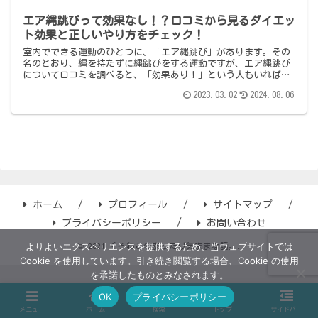
エア縄跳びって効果なし！？口コミから見るダイエッ
ト効果と正しいやり方をチェック！
室内でできる運動のひとつに、「エア縄跳び」があります。その
名のとおり、縄を持たずに縄跳びをする運動ですが、エア縄跳び
について口コミを調べると、「効果あり！」という人もいれば
「効果なし！」という人も。この記事では、口コミからエア縄跳
2023.03.02
2024.08.06
びの効果が出ない原因を調査し、正しいエア縄跳びのやり方やそ
の効果を紹介します。
ホーム
プロフィール
サイトマップ
プライバシーポリシー
お問い合わせ
よりよいエクスペリエンスを提供するため、当ウェブサイトでは
© 2021 くろねこのまったり気ままな話。.
Cookie を使用しています。引き続き閲覧する場合、Cookie の使用
を承諾したものとみなされます。
OK
プライバシーポリシー
メニュー
ホーム
検索
トップ
サイドバー