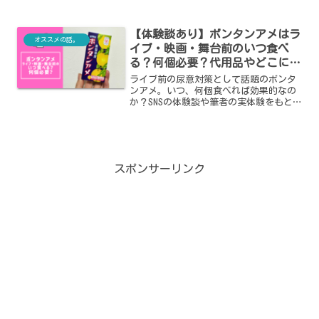
んなガンコな汚れを落とすべく、お掃除
界隈で評判の「オキシ漬け」に挑戦して
【体験談あり】ボンタンアメはラ
みました！
オススメの話。
イブ・映画・舞台前のいつ食べ
る？何個必要？代用品やどこに売
ってるかも紹介
ライブ前の尿意対策として話題のボンタ
ンアメ。いつ、何個食べれば効果的なの
か？SNSの体験談や筆者の実体験をもと
に、食べるタイミングの目安や、コンビ
ニ・スーパーなどどこに売ってるか、代
用品についてもまとめました。
スポンサーリンク