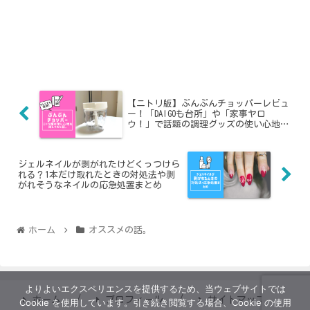
【ニトリ版】ぶんぶんチョッパーレビュ
ー！「DAIGOも台所」や「家事ヤロ
ウ！」で話題の調理グッズの使い心地や
洗い方は？
ジェルネイルが剥がれたけどくっつけら
れる？1本だけ取れたときの対処法や剥
がれそうなネイルの応急処置まとめ
ホーム
オススメの話。
よりよいエクスペリエンスを提供するため、当ウェブサイトでは
ホーム
プロフィール
サイトマップ
Cookie を使用しています。引き続き閲覧する場合、Cookie の使用