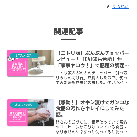
くろねこ
関連記事
【ニトリ版】ぶんぶんチョッパー
オススメの話。
レビュー！「DAIGOも台所」や
「家事ヤロウ！」で話題の調理グ
ッズの使い心地や洗い方は？
ニトリ版のぶんぶんチョッパー「引っ張
りみじん切り器」を購入したので、使っ
てみた感想をまとめました。使い心地や
洗い方、他のぶんぶんチョッパーと比較
してのメリット・デメリットも紹介して
います。
【感動！】オキシ漬けでガンコな
オススメの話。
食器の汚れをキレイにしてみた
話。
皆さんのおうちに、長年使っていて茶渋
やコーヒー渋がこびりついている食器は
ありませんか？ずっと使ってると洗って
も落ちなくなってくるんですよね……そ