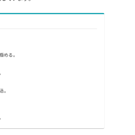
極める。
。
活。
。